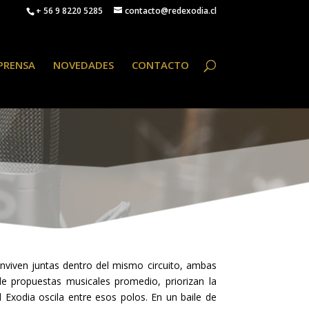
+ 56 9 8220 5285
contacto@redexodia.cl
PRENSA
NOVEDADES
CONTACTO
S
nviven juntas dentro del mismo circuito, ambas
e propuestas musicales promedio, priorizan la
 Exodia oscila entre esos polos. En un baile de