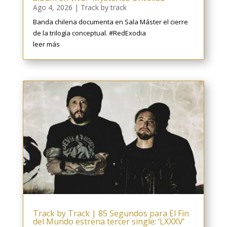
Ago 4, 2026
|
Track by track
Banda chilena documenta en Sala Máster el cierre
de la trilogía conceptual. #RedExodia
leer más
Track by Track | 85 Segundos para El Fin
del Mundo estrena tercer single: ‘LXXXV’