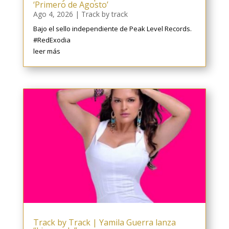
‘Primero de Agosto’
Ago 4, 2026
|
Track by track
Bajo el sello independiente de Peak Level Records.
#RedExodia
leer más
Track by Track | Yamila Guerra lanza