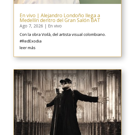
En vivo | Alejandro Londoño llega a
Medellín dentro del Gran Salón BAT
Ago 7, 2026
|
En vivo
Con la obra Voilà, del artista visual colombiano.
#RedExodia
leer más