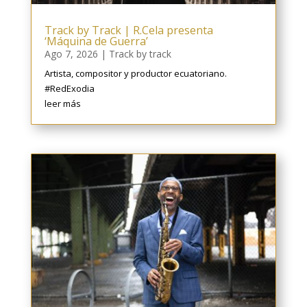
Track by Track | R.Cela presenta
‘Máquina de Guerra’
Ago 7, 2026
|
Track by track
Artista, compositor y productor ecuatoriano.
#RedExodia
leer más