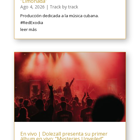
“Limonada”
Ago 4, 2026
|
Track by track
Producción dedicada a la música cubana.
#RedExodia
leer más
En vivo | Dolezall presenta su primer
álbum en vivo: “Mysteries Unveiled”