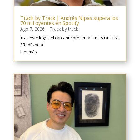
Track by Track | Andrés Nipas supera los
70 mil oyentes en Spotify
Ago 7, 2026
|
Track by track
Tras este logro, el cantante presenta “EN LA ORILLA”.
#RedExodia
leer más