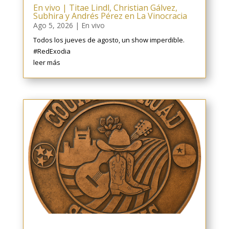
En vivo | Titae Lindl, Christian Gálvez,
Subhira y Andrés Pérez en La Vinocracia
Ago 5, 2026
|
En vivo
Todos los jueves de agosto, un show imperdible.
#RedExodia
leer más