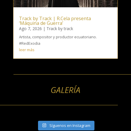
Track by Track | R.Cela presenta
‘Máquina de Guerra’
Ago 7, 2026
|
Track by track
Artista, compositor y productor ecuatoriano.
#RedExodia
leer más
GALERÍA
Síguenos en Instagram