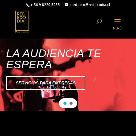
+ 56 9 8220 5285
contacto@redexodia.cl