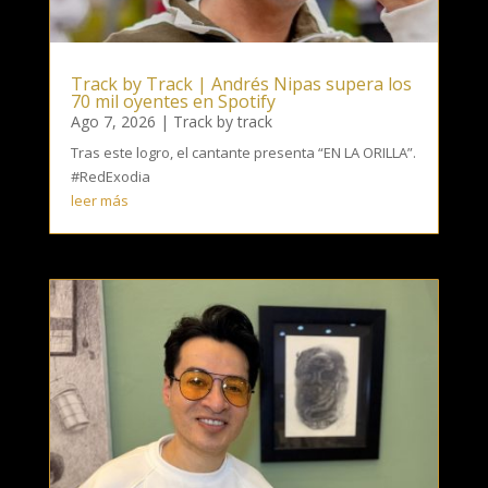
Track by Track | Andrés Nipas supera los
70 mil oyentes en Spotify
Ago 7, 2026
|
Track by track
Tras este logro, el cantante presenta “EN LA ORILLA”.
#RedExodia
leer más