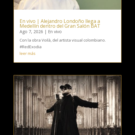
En vivo | Alejandro Londoño llega a
Medellín dentro del Gran Salón BAT
Ago 7, 2026
|
En vivo
Con la obra Voilà, del artista visual colombiano.
#RedExodia
leer más