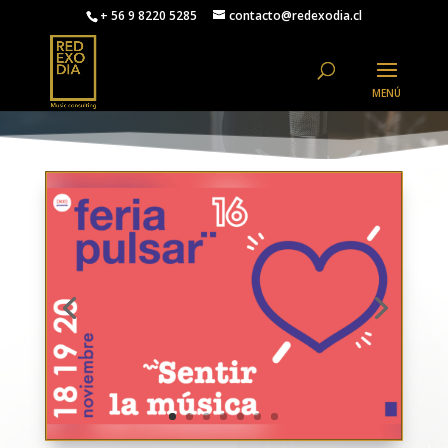
+ 56 9 8220 5285
contacto@redexodia.cl