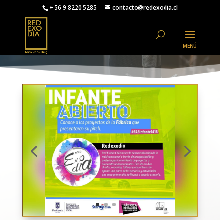
+ 56 9 8220 5285
contacto@redexodia.cl