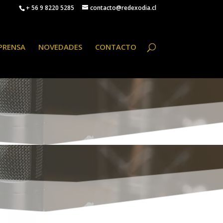
+ 56 9 8220 5285
contacto@redexodia.cl
PRENSA
NOVEDADES
CONTACTO