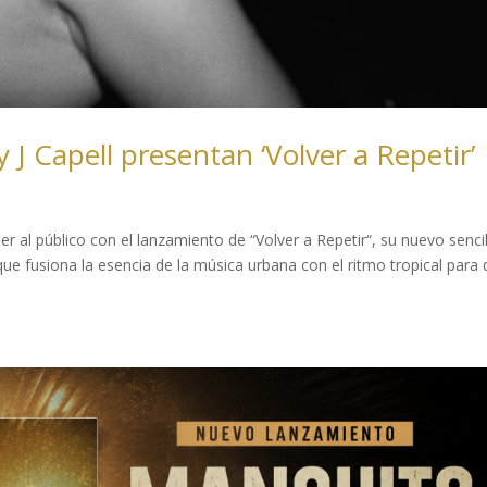
 J Capell presentan ‘Volver a Repetir’
r al público con el lanzamiento de “Volver a Repetir“, su nuevo senci
n que fusiona la esencia de la música urbana con el ritmo tropical para 