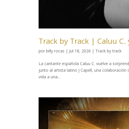
Track by Track | Caluu C. y
por
billy rocas
|
Jul 18, 2026
|
Track by track
La cantante española Caluu C. vuelve a sorprende
junto al artista latino J Capell, una colaboració
vida a una...