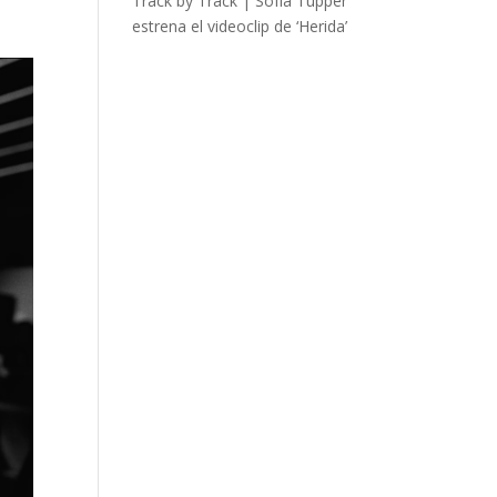
Track by Track | Sofía Tupper
estrena el videoclip de ‘Herida’