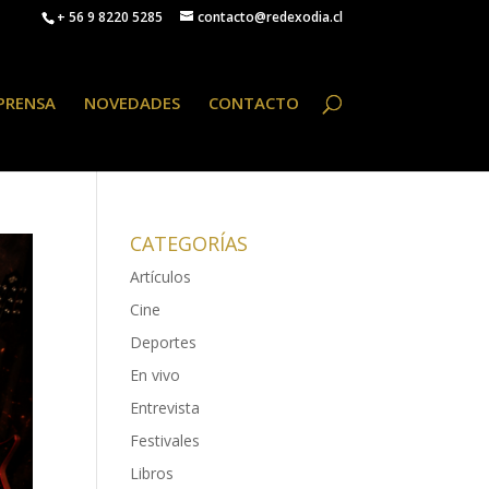
+ 56 9 8220 5285
contacto@redexodia.cl
PRENSA
NOVEDADES
CONTACTO
CATEGORÍAS
Artículos
Cine
Deportes
En vivo
Entrevista
Festivales
Libros