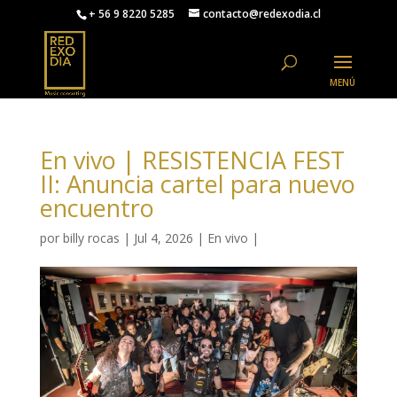
+ 56 9 8220 5285
contacto@redexodia.cl
En vivo | RESISTENCIA FEST
II: Anuncia cartel para nuevo
encuentro
por
billy rocas
|
Jul 4, 2026
|
En vivo
|