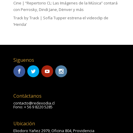
Cine | “Repertorio CL: Las Imágenes de la Música” contará
con Perrosky, Dindi Jane, Dënver y más
Track by Track | Sofía Tupper estrena el videoclip de
‘Herida’
Siguenos
Contáctanos
contacto@redexodia.cl
Fono: + 56 9 8220 5285
Ubicación
Eliodoro Yañez 2979, Oficina 804, Providencia