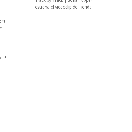
Track by Track | Sofía Tupper
estrena el videoclip de ‘Herida’
bra
ue
y la
,