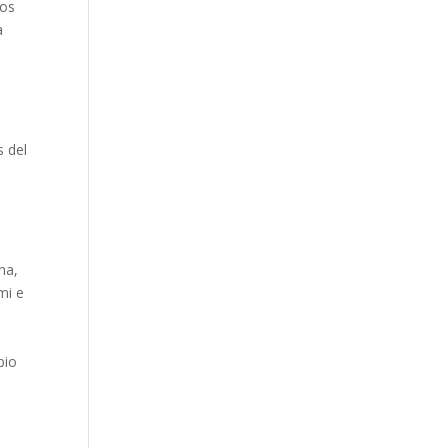
los
a
s del
na,
mi e
pio