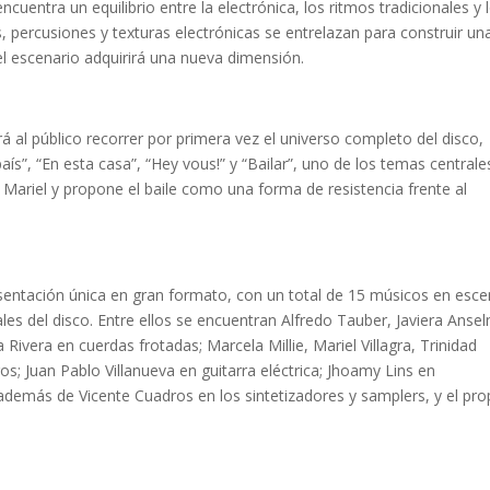
uentra un equilibrio entre la electrónica, los ritmos tradicionales y 
, percusiones y texturas electrónicas se entrelazan para construir un
el escenario adquirirá una nueva dimensión.
rá al público recorrer por primera vez el universo completo del disco,
ís”, “En esta casa”, “Hey vous!” y “Bailar”, uno de los temas centrale
 Mariel y propone el baile como una forma de resistencia frente al
sentación única en gran formato, con un total de 15 músicos en esce
ales del disco. Entre ellos se encuentran Alfredo Tauber, Javiera Ansel
 Rivera en cuerdas frotadas; Marcela Millie, Mariel Villagra, Trinidad
os; Juan Pablo Villanueva en guitarra eléctrica; Jhoamy Lins en
 además de Vicente Cuadros en los sintetizadores y samplers, y el pro