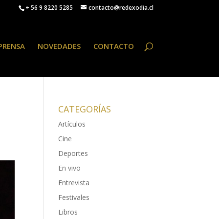
+ 56 9 8220 5285
contacto@redexodia.cl
PRENSA
NOVEDADES
CONTACTO
CATEGORÍAS
Artículos
Cine
Deportes
En vivo
Entrevista
Festivales
Libros