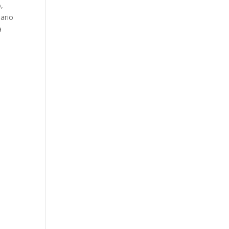
,
ario
a