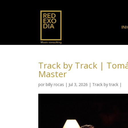
INI
Track by Track | Tomá
Master
por
billy rocas
|
Jul 3, 2026
|
Track by track
|