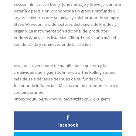
sección rítmica, con Darryl Jones al bajo y Steve Jordan a la
batería y percusión, proporciona un groove profundo y
seguro, mientras que su amigo y colaborador de siempre,
Steve Winwood, añade texturas distintivas de Rhodes y
órgano. La instrumentación adicional del productor
Andrew Watt y el teclista Matt Clifford realza aún más el
sonido cálido y conmovedor de la canción.
«Jealous Lover» pone de manifiesto la química y la
creatividad que siguen definiendo a The Rolling Stones
más de seis décadas después de su fundación,
fusionando influencias clásicas con un enfoque fresco y
contemporáneo.
https://youtu.be/tV-PWFpSR4c?si=zktbvnl2FoKugArm
Facebook