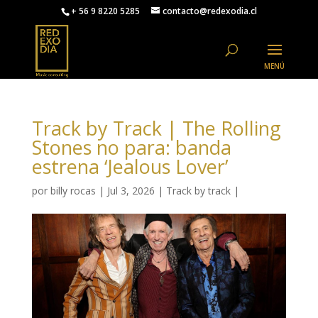
+ 56 9 8220 5285
contacto@redexodia.cl
Track by Track | The Rolling
Stones no para: banda
estrena ‘Jealous Lover’
por
billy rocas
|
Jul 3, 2026
|
Track by track
|