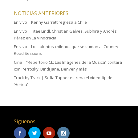
NOTICIAS ANTERIORES
En vivo | Kenny Garrett regresa a Chile
En vivo | Titae Lindl, Christian Gálvez, Subhira y Andrés
Pérez en La Vinocracia
En vivo | Los talentos chilenos que se suman al Country
Road Sessions
Cine | “Repertorio CL: Las Imágenes de la Música” contará
con Perrosky, Dindi Jane, Dënver y más
Track by Track | Sofía Tupper estrena el videoclip de
‘Herida’
Siguenos