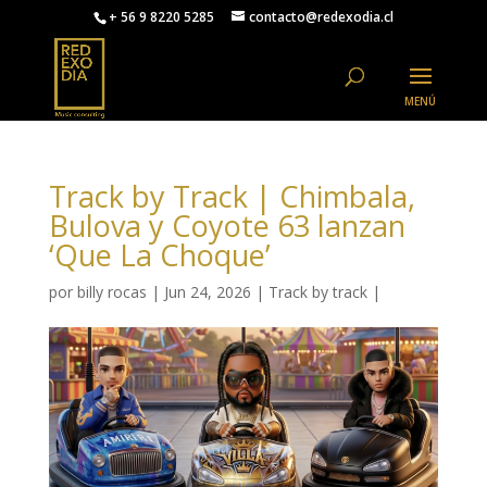
+ 56 9 8220 5285
contacto@redexodia.cl
Track by Track | Chimbala,
Bulova y Coyote 63 lanzan
‘Que La Choque’
por
billy rocas
|
Jun 24, 2026
|
Track by track
|