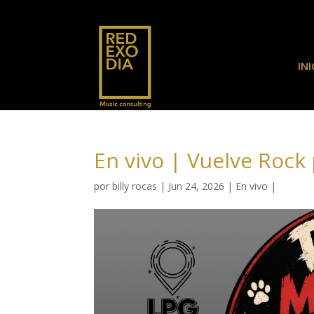
INI
En vivo | Vuelve Rock
por
billy rocas
|
Jun 24, 2026
|
En vivo
|