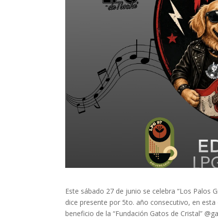
Este sábado 27 de junio se celebra “Los Palos
dice presente por 5to. año consecutivo, en esta
beneficio de la “Fundación Gatos de Cristal” @gat