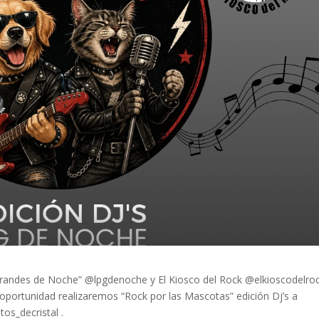
 Grandes de Noche” @lpgdenoche y El Kiosco del Rock @elkioscodelro
 oportunidad realizaremos “Rock por las Mascotas” edición Dj’s a
os_decristal .