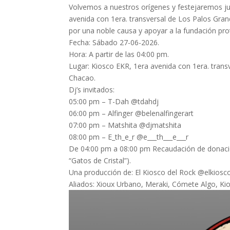
Volvemos a nuestros orígenes y festejaremos jun
avenida con 1era. transversal de Los Palos Gran
por una noble causa y apoyar a la fundación prot
Fecha: Sábado 27-06-2026.
Hora: A partir de las 04:00 pm.
Lugar: Kiosco EKR, 1era avenida con 1era. transv
Chacao.
Dj’s invitados:
05:00 pm – T-Dah @tdahdj
06:00 pm – Alfinger @belenalfingerart
07:00 pm – Matshita @djmatshita
08:00 pm – E_th_e_r @e___th___e___r
De 04:00 pm a 08:00 pm Recaudación de donaci
“Gatos de Cristal”).
Una producción de: El Kiosco del Rock @elkiosc
Aliados: Xioux Urbano, Meraki, Cómete Algo, Ki