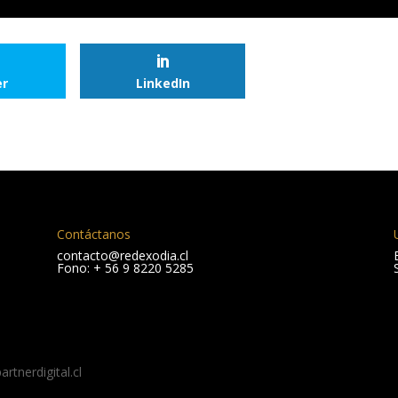
er
LinkedIn
Contáctanos
contacto@redexodia.cl
Fono: + 56 9 8220 5285
tnerdigital.cl