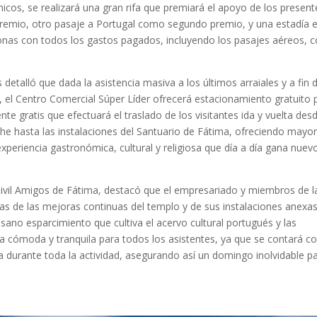
cos, se realizará una gran rifa que premiará el apoyo de los present
remio, otro pasaje a Portugal como segundo premio, y una estadía e
sonas con todos los gastos pagados, incluyendo los pasajes aéreos,
detalló que dada la asistencia masiva a los últimos arraiales y a fin 
a, el Centro Comercial Súper Líder ofrecerá estacionamiento gratuito 
te gratis que efectuará el traslado de los visitantes ida y vuelta des
che hasta las instalaciones del Santuario de Fátima, ofreciendo mayo
periencia gastronómica, cultural y religiosa que día a día gana nuev
Civil Amigos de Fátima, destacó que el empresariado y miembros de l
ras de las mejoras continuas del templo y de sus instalaciones anexas
e sano esparcimiento que cultiva el acervo cultural portugués y las
ia cómoda y tranquila para todos los asistentes, ya que se contará c
 durante toda la actividad, asegurando así un domingo inolvidable p