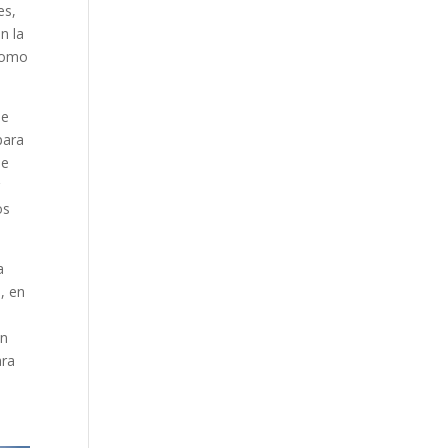
es,
n la
 como
de
para
de
r
os
a
, en
on
ara