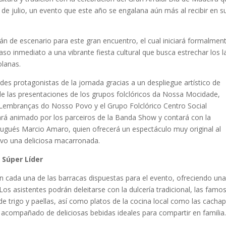
de julio, un evento que este año se engalana aún más al recibir en s
rán de escenario para este gran encuentro, el cual iniciará formalmen
so inmediato a una vibrante fiesta cultural que busca estrechar los 
olanas.
ndes protagonistas de la jornada gracias a un despliegue artístico de
r de las presentaciones de los grupos folclóricos da Nossa Mocidade,
 Lembranças do Nosso Povo y el Grupo Folclórico Centro Social
rá animado por los parceiros de la Banda Show y contará con la
ortugués Marcio Amaro, quien ofrecerá un espectáculo muy original al
ivo una deliciosa macarronada.
 Súper Líder
en cada una de las barracas dispuestas para el evento, ofreciendo un
Los asistentes podrán deleitarse con la dulcería tradicional, las famo
 de trigo y paellas, así como platos de la cocina local como las cacha
 acompañado de deliciosas bebidas ideales para compartir en familia