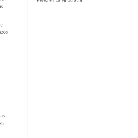
Pérez en La Vinocracia
us
te
lazos
a
sas
pas
.