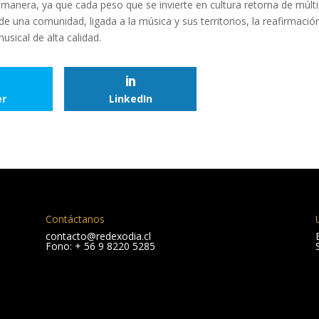
emanera, ya que cada peso que se invierte en cultura retorna de múlti
de una comunidad, ligada a la música y sus territorios, la reafirmació
usical de alta calidad.
er
LinkedIn
Contáctanos
contacto@redexodia.cl
Fono: + 56 9 8220 5285