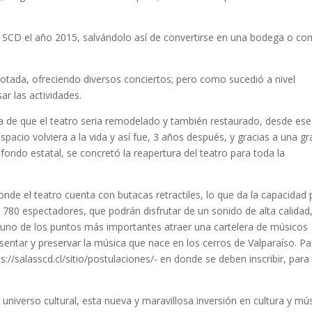
 la SCD el año 2015, salvándolo así de convertirse en una bodega o c
otada, ofreciendo diversos conciertos; pero como sucedió a nivel
ar las actividades.
ia de que el teatro seria remodelado y también restaurado, desde ese
acio volviera a la vida y así fue, 3 años después, y gracias a una gr
fondo estatal, se concretó la reapertura del teatro para toda la
onde el teatro cuenta con butacas retractiles, lo que da la capacidad 
e 780 espectadores, que podrán disfrutar de un sonido de alta calidad
n uno de los puntos más importantes atraer una cartelera de músicos
entar y preservar la música que nace en los cerros de Valparaíso. Pa
s://salasscd.cl/sitio/postulaciones/- en donde se deben inscribir, para
universo cultural, esta nueva y maravillosa inversión en cultura y mú