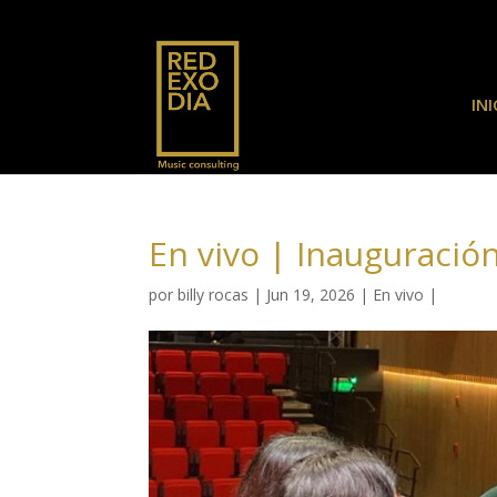
INI
En vivo | Inauguració
por
billy rocas
|
Jun 19, 2026
|
En vivo
|