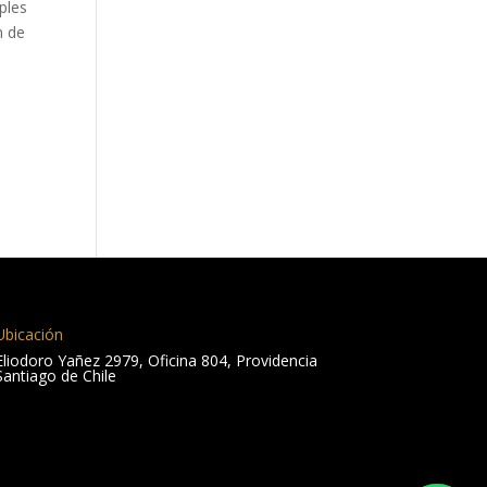
ples
n de
Ubicación
Eliodoro Yañez 2979, Oficina 804, Providencia
Santiago de Chile