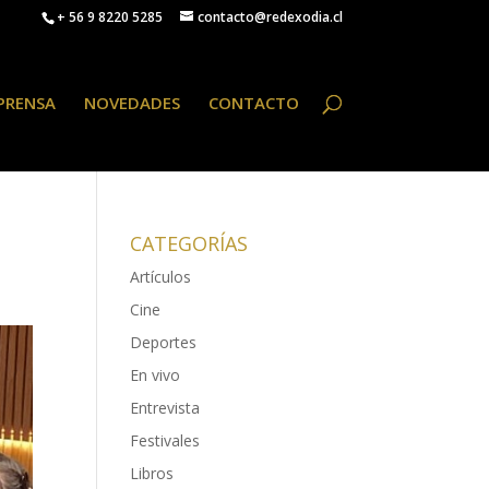
+ 56 9 8220 5285
contacto@redexodia.cl
PRENSA
NOVEDADES
CONTACTO
CATEGORÍAS
Artículos
Cine
Deportes
En vivo
Entrevista
Festivales
Libros