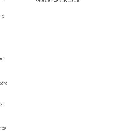
Pérez en La Vinocracia
omo
an
para
,
ra
sica