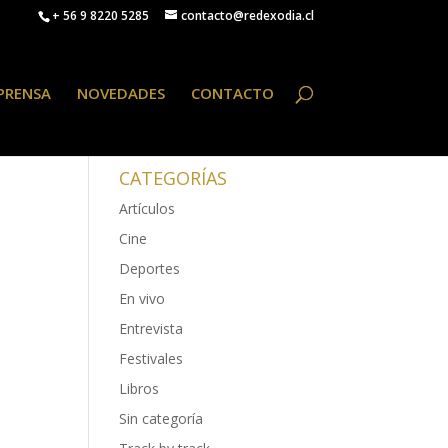
+ 56 9 8220 5285
contacto@redexodia.cl
PRENSA
NOVEDADES
CONTACTO
CATEGORÍAS
Artículos
Cine
Deportes
En vivo
Entrevista
Festivales
Libros
Sin categoría