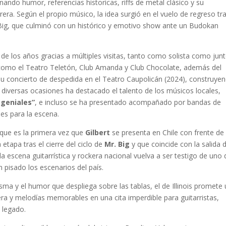
ndo humor, referencias historicas, riffs de metal clásico y su
rera. Según el propio músico, la idea surgió en el vuelo de regreso tra
 Big, que culminó con un histórico y emotivo show ante un Budokan
o de los años gracias a múltiples visitas, tanto como solista como jun
s como el Teatro Teletón, Club Amanda y Club Chocolate, además del
 su concierto de despedida en el Teatro Caupolicán (2024), construye
n diversas ocasiones ha destacado el talento de los músicos locales,
 geniales”
, e incluso se ha presentado acompañado por bandas de
les para la escena.
rque es la primera vez que
Gilbert
se presenta en Chile con frente de
etapa tras el cierre del ciclo de
Mr. Big
y que coincide con la salida 
a escena guitarrística y rockera nacional vuelva a ser testigo de uno 
 pisado los escenarios del país.
sma y el humor que despliega sobre las tablas, el de Illinois promete
era y melodías memorables en una cita imperdible para guitarristas,
 legado.