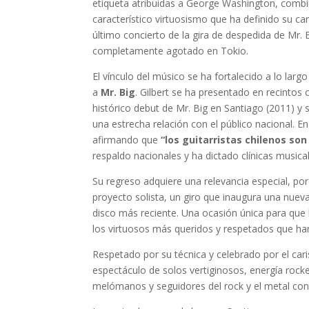
etiqueta atribuidas a George Washington, combina
característico virtuosismo que ha definido su car
último concierto de la gira de despedida de Mr.
completamente agotado en Tokio.
El vínculo del músico se ha fortalecido a lo larg
a
Mr. Big
. Gilbert se ha presentado en recinto
histórico debut de Mr. Big en Santiago (2011) y
una estrecha relación con el público nacional. E
afirmando que
“los guitarristas chilenos son
respaldo nacionales y ha dictado clínicas musica
Su regreso adquiere una relevancia especial, po
proyecto solista, un giro que inaugura una nueva 
disco más reciente. Una ocasión única para que l
los virtuosos más queridos y respetados que han
Respetado por su técnica y celebrado por el cari
espectáculo de solos vertiginosos, energía rock
melómanos y seguidores del rock y el metal con