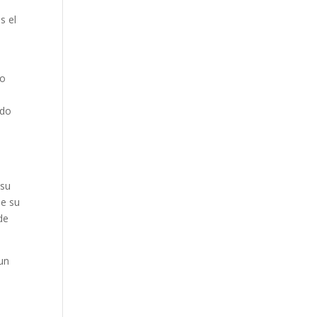
s el
to
ndo
 su
de su
de
 un