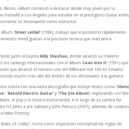
, Illinois, Gilbert comenzó a destacar desde muy jóven por su
 se trasladó a Los Ángeles para estudiar en el prestigioso Guitar Instit
teriormente se desempeñó como instructor.
u álbum
‘Street Lethal’
(1986), trabajo que lo posicionó rápidamente
imiento shred gracias a la precisión técnica que marcaría a
fundó junto al bajista
Billy Sheehan,
donde alcanzó su máximo
ó los rankings internacionales con el álbum
‘Lean into It’
(1991) que
ción que alcanzó el número uno del Billboard Hot 100 en Estados
conocida mucho más allá del ámbito de los aficionados a la guitarra.
rera solista con una vasta discografía que incluye títulos como
‘Silen
se’
,
‘Behold Electric Guitar’
y
‘The Dio Album’
, explorando con libe
 blues, el pop y la música instrumental. A lo largo de su carrera ha
gira G3 junto a Joe Satriani y John Petrucci (2007), además de colabor
ta Mike Portnoy.
Rules of Civility”, toma como inspiración conceptual las reglas de