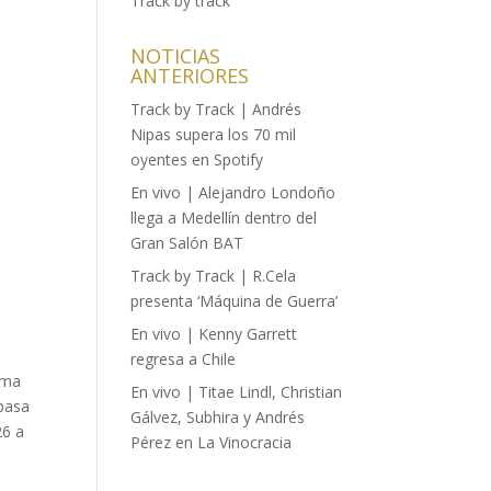
Track by track
NOTICIAS
ANTERIORES
Track by Track | Andrés
Nipas supera los 70 mil
oyentes en Spotify
En vivo | Alejandro Londoño
llega a Medellín dentro del
Gran Salón BAT
Track by Track | R.Cela
presenta ‘Máquina de Guerra’
En vivo | Kenny Garrett
regresa a Chile
irma
En vivo | Titae Lindl, Christian
epasa
Gálvez, Subhira y Andrés
26 a
Pérez en La Vinocracia