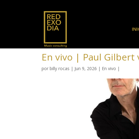
INI
En vivo | Paul Gilbert 
por
billy rocas
|
Jun 9, 2026
|
En vivo
|