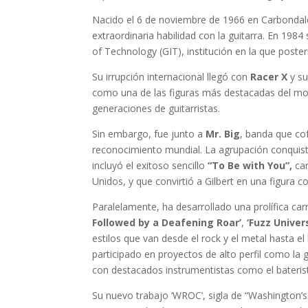
Nacido el 6 de noviembre de 1966 en Carbondale
extraordinaria habilidad con la guitarra. En 1984
of Technology (GIT), institución en la que pos
Su irrupción internacional llegó con
Racer X
y s
como una de las figuras más destacadas del mov
generaciones de guitarristas.
Sin embargo, fue junto a
Mr. Big
, banda que co
reconocimiento mundial. La agrupación conquist
incluyó el exitoso sencillo
“To Be with You”,
can
Unidos, y que convirtió a Gilbert en una figura 
Paralelamente, ha desarrollado una prolífica car
Followed by a Deafening Roar’
,
‘Fuzz Univer
estilos que van desde el rock y el metal hasta el
participado en proyectos de alto perfil como la 
con destacados instrumentistas como el bateris
Su nuevo trabajo ‘WROC’, sigla de “Washington’s 