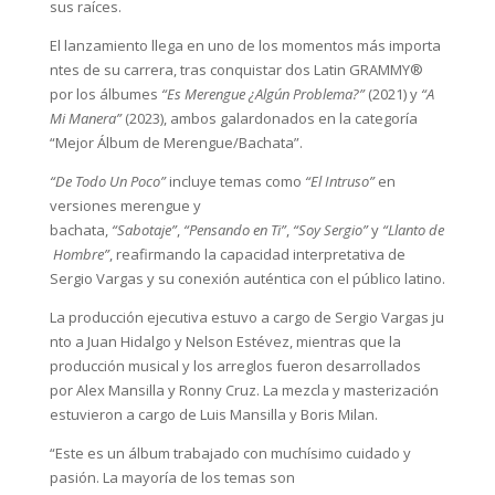
sus raíces.
El lanzamiento llega en uno de los momentos más importa
ntes de su carrera, tras conquistar dos Latin GRAMMY®
por los álbumes
“Es Merengue ¿Algún Problema?”
(2021) y
“A
Mi Manera”
(2023), ambos galardonados en la categoría
“Mejor Álbum de Merengue/Bachata”.
“De Todo Un Poco”
incluye temas como
“El Intruso”
en
versiones merengue y
bachata,
“Sabotaje”
,
“Pensando en Ti”
,
“Soy Sergio”
y
“Llanto de
Hombre”
, reafirmando la capacidad interpretativa de
Sergio Vargas y su conexión auténtica con el público latino.
La producción ejecutiva estuvo a cargo de Sergio Vargas ju
nto a Juan Hidalgo y Nelson Estévez, mientras que la
producción musical y los arreglos fueron desarrollados
por Alex Mansilla y Ronny Cruz. La mezcla y masterización
estuvieron a cargo de Luis Mansilla y Boris Milan.
“Este es un álbum trabajado con muchísimo cuidado y
pasión. La mayoría de los temas son