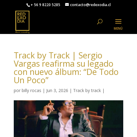
+ 56 9 8220 5285
contacto@redexodia.cl
Track by Track | Sergio
Vargas reafirma su legado
con nuevo álbum: “De Todo
Un Poco”
por
billy rocas
|
Jun 3, 2026
|
Track by track
|