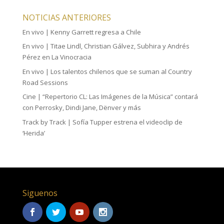
NOTICIAS ANTERIORES
En vivo | Kenny Garrett regresa a Chile
En vivo | Titae Lindl, Christian Gálvez, Subhira y Andrés
Pérez en La Vinocracia
En vivo | Los talentos chilenos que se suman al Country
Road Sessions
Cine | “Repertorio CL: Las Imágenes de la Música” contará
con Perrosky, Dindi Jane, Dënver y más
Track by Track | Sofía Tupper estrena el videoclip de
‘Herida’
Siguenos