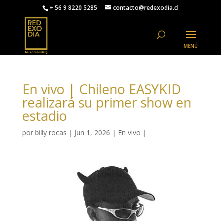
+ 56 9 8220 5285
contacto@redexodia.cl
En vivo | Chileno EASYKID
realizará su primer show en
estadio
por
billy rocas
|
Jun 1, 2026
|
En vivo
|