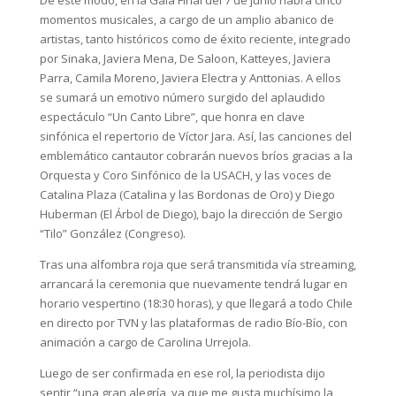
momentos musicales, a cargo de un amplio abanico de
artistas, tanto históricos como de éxito reciente, integrado
por Sinaka, Javiera Mena, De Saloon, Katteyes, Javiera
Parra, Camila Moreno, Javiera Electra y Anttonias. A ellos
se sumará un emotivo número surgido del aplaudido
espectáculo “Un Canto Libre”, que honra en clave
sinfónica el repertorio de Víctor Jara. Así, las canciones del
emblemático cantautor cobrarán nuevos bríos gracias a la
Orquesta y Coro Sinfónico de la USACH, y las voces de
Catalina Plaza (Catalina y las Bordonas de Oro) y Diego
Huberman (El Árbol de Diego), bajo la dirección de Sergio
“Tilo” González (Congreso).
Tras una alfombra roja que será transmitida vía streaming,
arrancará la ceremonia que nuevamente tendrá lugar en
horario vespertino (18:30 horas), y que llegará a todo Chile
en directo por TVN y las plataformas de radio Bío-Bío, con
animación a cargo de Carolina Urrejola.
Luego de ser confirmada en ese rol, la periodista dijo
sentir “una gran alegría, ya que me gusta muchísimo la