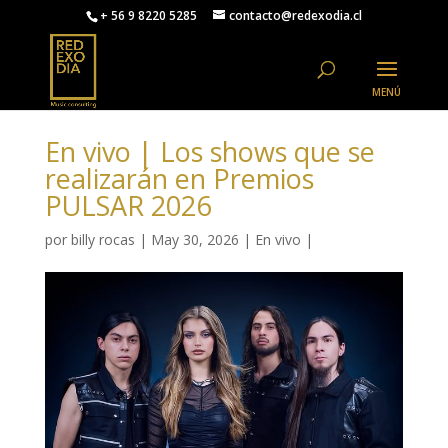
+ 56 9 8220 5285
contacto@redexodia.cl
En vivo | Los shows que se
realizarán en Premios
PULSAR 2026
por
billy rocas
|
May 30, 2026
|
En vivo
|