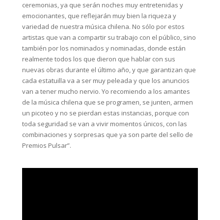
ceremonias, ya que serán noches muy entretenidas y
emocionantes, que reflejarán muy bien la riqueza y
variedad de nuestra música chilena. No sólo por estos
artistas que van a compartir su trabajo con el público, sino
también por los nominados y nominadas, donde están
realmente todos los que dieron que hablar con sus
nuevas obras durante el último año, y que garantizan que
cada estatuilla va a ser muy peleada y que los anuncios
van a tener mucho nervio. Yo recomiendo a los amantes
de la música chilena que se programen, se junten, armen
un picoteo y no se pierdan estas instancias, porque con
toda seguridad se van a vivir momentos únicos, con las
combinaciones y sorpresas que ya son parte del sello de
Premios Pulsar”.