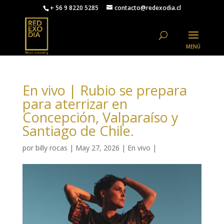
+ 56 9 8220 5285
contacto@redexodia.cl
En vivo | Rubio se prepara
para aterrizar en
Concepción, Valparaíso y
Santiago de Chile.
por
billy rocas
|
May 27, 2026
|
En vivo
|