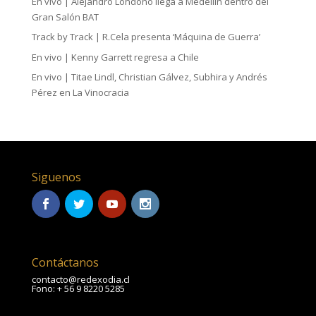
En vivo | Alejandro Londoño llega a Medellín dentro del
Gran Salón BAT
Track by Track | R.Cela presenta ‘Máquina de Guerra’
En vivo | Kenny Garrett regresa a Chile
En vivo | Titae Lindl, Christian Gálvez, Subhira y Andrés
Pérez en La Vinocracia
Siguenos
Contáctanos
contacto@redexodia.cl
Fono: + 56 9 8220 5285