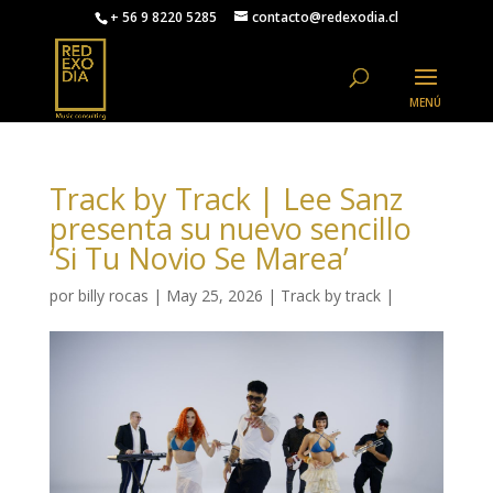
+ 56 9 8220 5285
contacto@redexodia.cl
Track by Track | Lee Sanz
presenta su nuevo sencillo
‘Si Tu Novio Se Marea’
por
billy rocas
|
May 25, 2026
|
Track by track
|