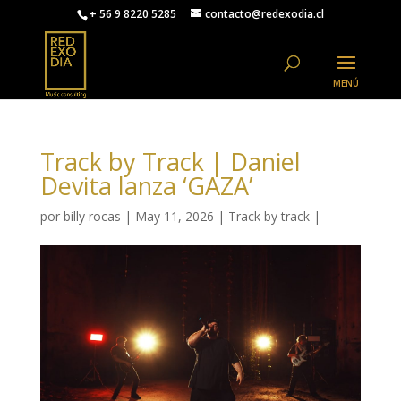
+ 56 9 8220 5285
contacto@redexodia.cl
Track by Track | Daniel
Devita lanza ‘GAZA’
por
billy rocas
|
May 11, 2026
|
Track by track
|