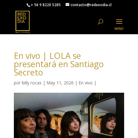
+ 56 9 8220 5285
contacto@redexodia.cl
En vivo | LOLA se
presentará en Santiago
Secreto
por
billy rocas
|
May 11, 2026
|
En vivo
|