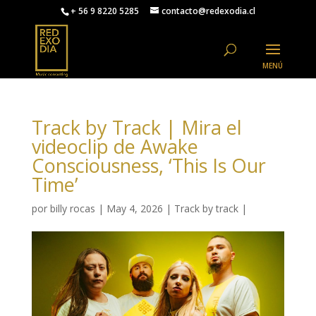
+ 56 9 8220 5285
contacto@redexodia.cl
Track by Track | Mira el
videoclip de Awake
Consciousness, ‘This Is Our
Time’
por
billy rocas
|
May 4, 2026
|
Track by track
|