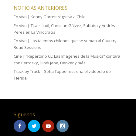
NOTICIAS ANTERIORES
En vivo | Kenny Garrett regresa a Chile
En vivo | Titae Lindl, Christian Gálvez, Subhira y Andrés
Pérez en La Vinocracia
En vivo | Los talentos chilenos que se suman al Country
Road Sessions
Cine | “Repertorio CL: Las Imágenes de la Música” contará
con Perrosky, Dindi Jane, Dënver y más
Track by Track | Sofía Tupper estrena el videoclip de
‘Herida’
Siguenos