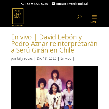
+ 56 9 8220 5285
contacto@redexodia.cl
En vivo | David Lebón y
Pedro Aznar reinterpretarán
a Serú Girán en Chile
por
billy rocas
|
Dic 18, 2025
|
En vivo
|