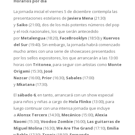
Horarios por día
La jornada inicial el viernes 5 de diciembre contempla las
presentaciones estelares de
Javiera Mena
(21:30)
y
Saiko
(21:00), dos de los más potentes números del pop
y el rock nacionales, los que serán antecedido
por
Metalengua
(18:20),
FaceBrooklyn
(18:50) y
Kuervos
del Sur
(19:40). Sin embargo, la jornada habrá comenzado
mucho antes con una serie de showcases presentados
por los sellos expositores, los que arrancarán a las 13:00
horas con
Tritonea
, para seguir con artistas como
Monte
Origami
(15:30),
José
Nazcar
(16:00),
Prior
(16:30),
Sabales
(17:00)
y
Mkatana
(17:30).
El
sábado 6
, en tanto, arrancará con un show especial
para niños y niñas a cargo de
Hola Flinko
(13:00), para
luego continuar con una intensa jornada que incluye
a
Alonsx Tercerx
(14:30),
Mecánico
(15:00),
Alexia
Naomi
(15:30),
Voodoo Zombie
(16:00),
Las guitarras de
Miguel Molina
(16:30),
We Are The Grand
(17:10),
Emilia
y Pablo
(17:30),
Tronic
(18:30),
Fernando