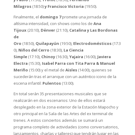
Milagros
(18:50)
y Francisco Victoria
(19:50).
Finalmente, el
domingo 7
promete una jornada de
altísima intensidad, con shows como los de
Ana
Tijoux
(20:10),
Dënver
(21:10),
Catalina y Las Bordonas
de
Oro
(18:50),
Quilapayún
(19:50),
Electrodomésticos
(17:3
0),
Niños del Cerro
(18:30),
La Ciencia
Simple
(17:10),
Chinoy
(16:30),
Yajaira
(16:00),
Javiera
Electra
(15:30),
Isabel Parra con Tita Parra & Manuel
Meriño
(15:00) y el metal de
Aisles
(14:00), quienes se
sucederán tras el arranque con un auténtico icono de la
escena infantil:
Pulentos
(13:00).
En total serán 35 presentaciones musicales que se
realizarán en dos escenarios: Uno de ellos estará
desplegado en la zona exterior de la Estación Mapocho y
otro principal en la Sala de las Artes del ex terminal de
trenes. A estos conciertos además se sumará un
programa completo de actividades (como conversatorios,
lanzamientos, charlas y talleres) que tendrán lugar en las