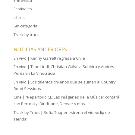
Entrevista
Festivales
Libros
Sin categoría
Track by track
NOTICIAS ANTERIORES
En vivo | Kenny Garrett regresa a Chile
En vivo | Titae Lindl, Christian Gálvez, Subhira y Andrés
Pérez en La Vinocracia
En vivo | Los talentos chilenos que se suman al Country
Road Sessions
Cine | “Repertorio CL: Las Imágenes de la Música” contará
con Perrosky, Dindi Jane, Dënver y más
Track by Track | Sofía Tupper estrena el videoclip de
‘Herida’