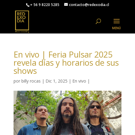
+ 56 9 8220 5285
contacto@redexodia.cl
En vivo | Feria Pulsar 2025
revela días y horarios de sus
shows
por
billy rocas
|
Dic 1, 2025
|
En vivo
|