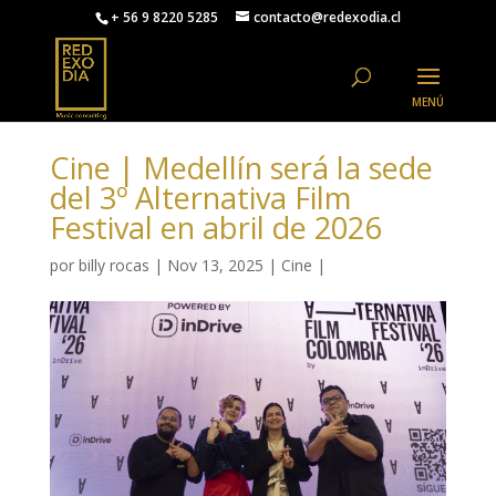
+ 56 9 8220 5285
contacto@redexodia.cl
Cine | Medellín será la sede
del 3º Alternativa Film
Festival en abril de 2026
por
billy rocas
|
Nov 13, 2025
|
Cine
|