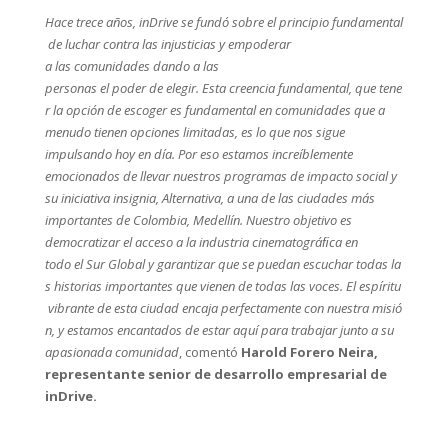
Hace
trece
años,
inDrive
se
fundó
sobre
el
principio
fundamental
de
luchar
contra
las
injusticias
y
empoderar
a
las
comunidades
dando a las
personas
el
poder
de
elegir.
Esta
creencia
fundamental,
que
tene
r
la
opción
de
escoger es fundamental en comunidades que a
menudo tienen opciones limitadas, es lo que nos sigue
impulsando hoy en día. Por eso estamos increíblemente
emocionados de llevar nuestros programas de impacto social y
su iniciativa insignia, Alternativa, a una de las ciudades más
importantes de Colombia, Medellín. Nuestro objetivo es
democratizar el acceso a la industria cinematográﬁca en
todo el Sur Global y garantizar que se puedan escuchar todas la
s historias importantes que vienen de todas las voces. El espíritu
vibrante de esta ciudad encaja perfectamente con nuestra misió
n, y estamos encantados de estar aquí para trabajar junto a su
apasionada comunidad
, comentó
Harold Forero Neira,
representante senior de desarrollo empresarial de
inDrive.