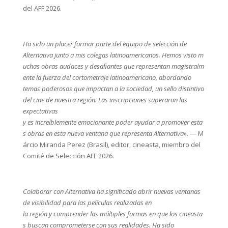
del AFF 2026.
Ha
sido un placer formar parte del equipo de selección de
Alternativa
junto
a
mis
colegas
latinoamericanos.
Hemos
visto m
uchas obras audaces y desaﬁantes que representan magistralm
ente la fuerza del cortometraje latinoamericano, abordando
temas poderosos que impactan a la sociedad, un sello distintivo
del cine de nuestra región. Las inscripciones superaron las
expectativas
y es increíblemente emocionante poder ayudar a promover esta
s obras en esta nueva ventana que representa Alternativa
». — M
árcio Miranda Perez (Brasil), editor, cineasta, miembro del
Comité de Selección AFF 2026.
Colaborar
con
Alternativa
ha
signiﬁcado
abrir
nuevas
ventanas
de
visibilidad
para
las
películas
realizadas
en
la
región
y
comprender
las
múltiples
formas
en
que
los
cineasta
s
buscan
comprometerse
con
sus
realidades.
Ha sido