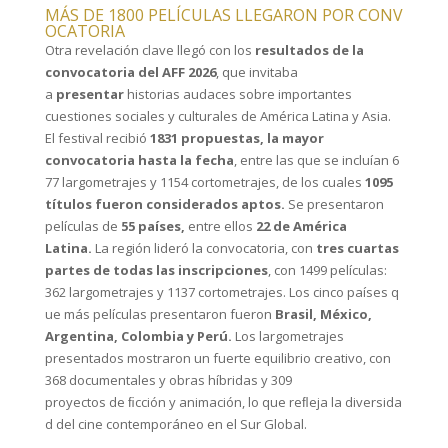
MÁS DE 1800 PELÍCULAS LLEGARON POR CONV
OCATORIA
Otra revelación clave llegó con los
resultados de la
convocatoria del AFF 2026
, que invitaba
a
presentar
historias audaces sobre importantes
cuestiones sociales y culturales de América Latina y Asia.
El festival recibió
1831 propuestas, la mayor
convocatoria hasta la fecha
, entre las que se incluían 6
77 largometrajes y 1154 cortometrajes, de los cuales
1095
títulos fueron considerados aptos.
Se presentaron
películas de
55 países,
entre ellos
22 de América
Latina.
La región lideró la convocatoria, con
tres cuartas
partes de todas las inscripciones
, con 1499 películas:
362 largometrajes y 1137 cortometrajes. Los cinco países q
ue más películas presentaron fueron
Brasil, México,
Argentina, Colombia y Perú.
Los largometrajes
presentados mostraron un fuerte equilibrio creativo, con
368 documentales y obras híbridas y 309
proyectos de ﬁcción y animación, lo que reﬂeja la diversida
d del cine contemporáneo en el Sur Global.