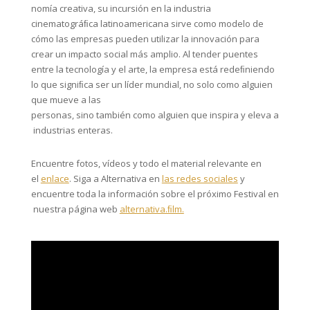
nomía creativa, su incursión en la industria
cinematográﬁca latinoamericana sirve como modelo de
cómo las empresas pueden utilizar la innovación para
crear un impacto social más amplio. Al tender puentes
entre la tecnología y el arte, la empresa está redeﬁniendo
lo que signiﬁca ser un líder mundial, no solo como alguien
que mueve a las
personas, sino también como alguien que inspira y eleva a
industrias enteras.
Encuentre fotos, vídeos y todo el material relevante en
el
enlace
. Siga a Alternativa en
las redes sociales
y
encuentre toda la información sobre el próximo Festival en
nuestra página web
alternativa.ﬁlm.