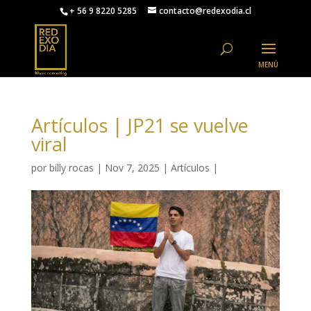
+ 56 9 8220 5285
contacto@redexodia.cl
Artículos | JP21 se vuelve
viral
por
billy rocas
|
Nov 7, 2025
|
Artículos
|