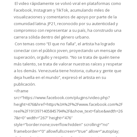
El video rápidamente se volvió viral en plataformas como
Facebook, Instagram y TikTok, acumulando miles de
visualizaciones y comentarios de apoyo por parte de la
comunidad latina. JP21, reconocido por su autenticidad y
compromiso con representar a su país, ha construido una
carrera sólida dentro del género urbano.
Con temas como “El que no falla”, el artista ha logrado
conectar con el público joven, proyectando un mensaje de
superación, orgullo y respeto. “No se trata de quién tiene
más talento, se trata de valorar nuestras raíces y respetar
a los demás. Venezuela tiene historia, cultura y gente que
deja huella en el mundo”, expresó el artista en su
publicación.
<iframe
src=”https://www.facebook.com/plugins/video.php?
height=476&href=https%3A%2F%2Fwww.facebook.com%2F
reel%2F1913971405845794%2F&show_text=false&width=26
7&t=0″ width=”267″ height=”476″
style=”border:none;overflow:hidden” scrolling=”no”
frameborder=”0″ allowfullscreen=”true” allow=”autoplay;