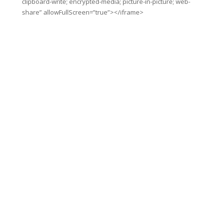
clipboard-write; encrypted-media; picture-in-picture; web-
share” allowFullScreen=”true”></iframe>