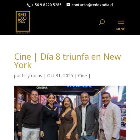
+ 56 9 8220 5285
contacto@redexodia.cl
Cine | Día 8 triunfa en New
York
por
billy rocas
|
Oct 31, 2025
|
Cine
|