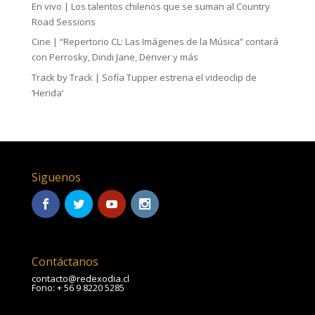
En vivo | Los talentos chilenos que se suman al Country
Road Sessions
Cine | “Repertorio CL: Las Imágenes de la Música” contará
con Perrosky, Dindi Jane, Dënver y más
Track by Track | Sofía Tupper estrena el videoclip de
‘Herida’
Siguenos
Contáctanos
contacto@redexodia.cl
Fono: + 56 9 8220 5285