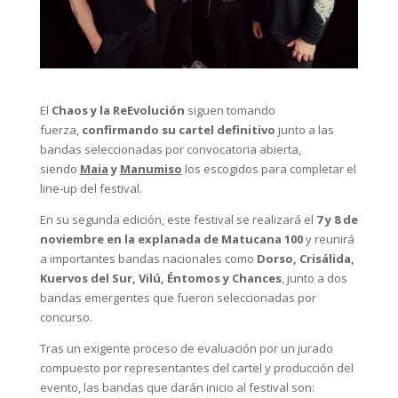
El
Chaos y la ReEvolución
siguen tomando
fuerza,
confirmando su cartel definitivo
junto a las
bandas seleccionadas por convocatoria abierta,
siendo
Maia
y
Manumiso
los escogidos para completar el
line-up del festival.
En su segunda edición, este festival se realizará el
7 y 8 de
noviembre en la explanada de Matucana 100
y reunirá
a importantes bandas nacionales como
Dorso, Crisálida,
Kuervos del Sur, Vilú, Éntomos y Chances
, junto a dos
bandas emergentes que fueron seleccionadas por
concurso.
Tras un exigente proceso de evaluación por un jurado
compuesto por representantes del cartel y producción del
evento, las bandas que darán inicio al festival son: