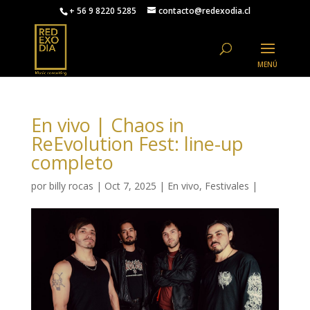
+ 56 9 8220 5285
contacto@redexodia.cl
En vivo | Chaos in
ReEvolution Fest: line-up
completo
por
billy rocas
|
Oct 7, 2025
|
En vivo
,
Festivales
|