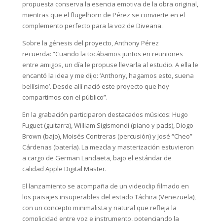
propuesta conserva la esencia emotiva de la obra original,
mientras que el flugelhorn de Pérez se convierte en el
complemento perfecto para la voz de Diveana.
Sobre la génesis del proyecto, Anthony Pérez
recuerda: “Cuando la tocábamos juntos en reuniones
entre amigos, un día le propuse llevarla al estudio. A ella le
encantó la idea y me dijo: ‘Anthony, hagamos esto, suena
bellísimo’. Desde allí nació este proyecto que hoy
compartimos con el público”.
En la grabación participaron destacados músicos: Hugo
Fuguet (guitarra), William Sigismondi (piano y pads), Diogo
Brown (bajo), Moisés Contreras (percusión) y José “Cheo”
Cárdenas (batería). La mezcla y masterización estuvieron
a cargo de German Landaeta, bajo el estándar de
calidad Apple Digital Master.
El lanzamiento se acompaña de un videoclip filmado en
los paisajes insuperables del estado Táchira (Venezuela),
con un concepto minimalista y natural que refleja la
complicidad entre voz e instrumento, potenciando la