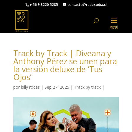
+ 56 9 8220 5285
contacto@redexodia.cl
Track by Track | Diveana y
Anthony Pérez se unen para
la versión deluxe de ‘Tus
Ojos’
por
billy rocas
|
Sep 27, 2025
|
Track by track
|