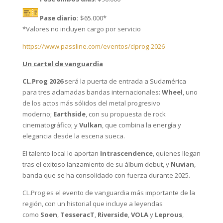
Pase diario:
$65.000*
*Valores no incluyen cargo por servicio
https://www.passline.com/
eventos/clprog-2026
Un cartel de vanguardia
CL.Prog 2026
será la puerta de entrada a Sudamérica
para tres aclamadas bandas internacionales:
Wheel
, uno
de los actos más sólidos del metal progresivo
moderno;
Earthside
, con su propuesta de rock
cinematográfico; y
Vulkan
, que combina la energía y
elegancia desde la escena sueca.
El talento local lo aportan
Intrascendence
, quienes llegan
tras el exitoso lanzamiento de su álbum debut, y
Nuvian
,
banda que se ha consolidado con fuerza durante 2025.
CL.Prog es el evento de vanguardia más importante de la
región, con un historial que incluye a leyendas
como
Soen
,
TesseracT
,
Riverside
,
VOLA
y
Leprous
,