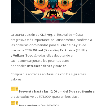
La cuarta edición de
CL.Prog
, el festival de música
progresiva más importante de Latinoamérica, confirma a
las primeras cinco bandas para su cita del 14 y 15 de
marzo de 2026:
Wheel
(Finlandia),
Earthside
(EE.UU.),
y
Vulkan
(Suecia), todas ellas debutando en
Latinoamérica; junto a los potentes actos
nacionales
Intrascendence
y
Nuvian
.
Compra tus entradas en
Passline
con los siguientes
valores:
Preventa hasta las 12:00 pm del 5 de septiembre
:
precio exclusivo de $75.000* (para ambos días).
Pase ambos días
: $90.000*