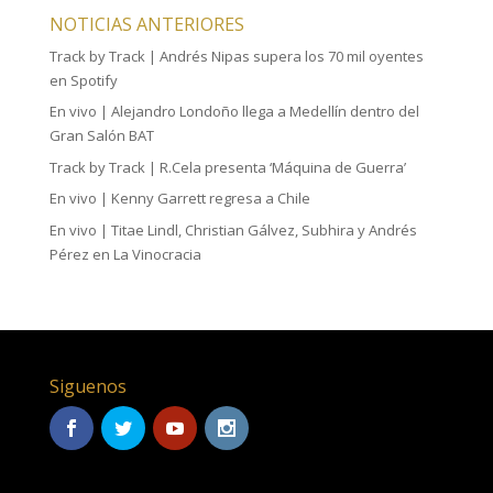
NOTICIAS ANTERIORES
Track by Track | Andrés Nipas supera los 70 mil oyentes
en Spotify
En vivo | Alejandro Londoño llega a Medellín dentro del
Gran Salón BAT
Track by Track | R.Cela presenta ‘Máquina de Guerra’
En vivo | Kenny Garrett regresa a Chile
En vivo | Titae Lindl, Christian Gálvez, Subhira y Andrés
Pérez en La Vinocracia
Siguenos