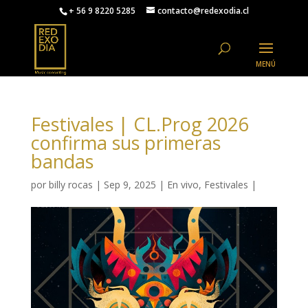
+ 56 9 8220 5285
contacto@redexodia.cl
Festivales | CL.Prog 2026
confirma sus primeras
bandas
por
billy rocas
|
Sep 9, 2025
|
En vivo
,
Festivales
|