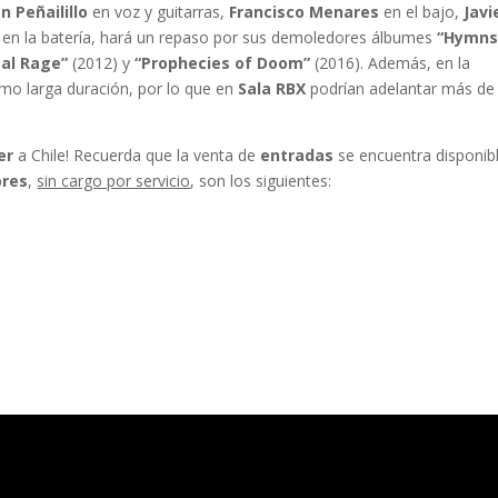
n Peñailillo
en voz y guitarras,
Francisco Menares
en el bajo,
Javi
en la batería, hará un repaso por sus demoledores álbumes
“Hymns
al Rage”
(2012) y
“Prophecies of Doom”
(2016). Además, en la
imo larga duración, por lo que en
Sala RBX
podrían adelantar más de
er
a Chile! Recuerda que la venta de
entradas
se encuentra disponib
ores
,
sin cargo por servicio
, son los siguientes: