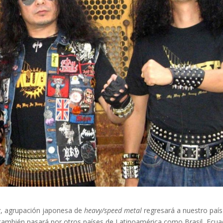
r
, agrupación japonesa de
heavy/speed metal
regresará a nuestro país
 también pasará por otros países de Latinoamérica como Brasil, Ecua