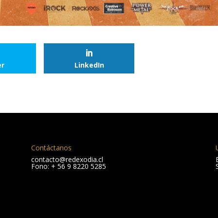
er
LinkedIn
Contáctanos
contacto@redexodia.cl
Fono: + 56 9 8220 5285