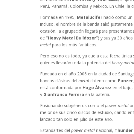
Perú, Panamá, Colombia y México. En Chile, la ci
Formada en 1995,
Metalucifer
nació como un p
incluso, el nombre de la banda salió justamente
ocasión, la agrupación llegará para presentarnos
de
“Heavy Metal Bulldozer”
) y sus ya 30 años
metal
para los más fanáticos.
Pero eso no es todo, ya que a esta fecha única
quienes llevarán toda la potencia del
heavy meta
Fundada en el año 2006 en la ciudad de Santiago
bandas clásicas del
metal
chileno como
Panzer
está conformada por
Hugo Álvarez
en el bajo
y
Gianfranco Ferrera
en la batería.
Fusionando subgéneros como el
power metal
a
mejor de sus cinco discos de estudio, dando én
lanzado tan solo en julio de este año.
Estandartes del
power metal
nacional,
Thunder