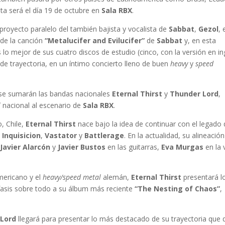
ta será el día 19 de octubre en
Sala RBX
.
royecto paralelo del también bajista y vocalista de
Sabbat
,
Gezol
, 
 de la canción
“Metalucifer and Evilucifer”
de
Sabbat
y, en esta
 lo mejor de sus cuatro discos de estudio (cinco, con la versión en in
 de trayectoria, en un íntimo concierto lleno de buen
heavy
y
speed
 se sumarán las bandas nacionales
Eternal Thirst
y
Thunder Lord
,
l
nacional al escenario de
Sala RBX
.
, Chile,
Eternal Thirst
nace bajo la idea de continuar con el legado
,
Inquisicion
,
Vastator
y
Battlerage
. En la actualidad, su alineación
,
Javier Alarcón
y
Javier Bustos
en las guitarras,
Eva Murgas
en la 
mericano y el
heavy/speed metal
alemán,
Eternal Thirst
presentará l
fasis sobre todo a su álbum más reciente
“The Nesting of Chaos”
,
 Lord
llegará para presentar lo más destacado de su trayectoria que 