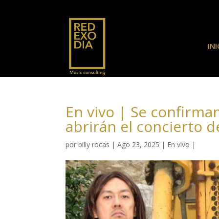
INI
En vivo | Se confirma
abrirán el concierto d
por
billy rocas
|
Ago 23, 2025
|
En vivo
|