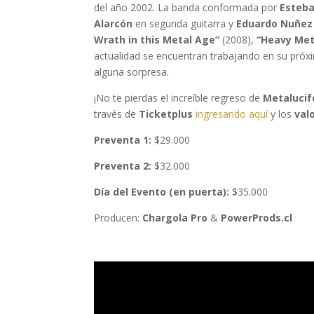
del año 2002. La banda conformada por
Esteba
Alarcón
en segunda guitarra y
Eduardo Nuñez
Wrath in this Metal Age”
(2008),
“Heavy Met
actualidad se encuentran trabajando en su próx
alguna sorpresa.
¡No te pierdas el increíble regreso de
Metalucif
través de
Ticketplus
ingresando aquí
y los
val
Preventa 1:
$29.000
Preventa 2:
$32.000
Día del Evento (en puerta):
$35.000
Producen:
Chargola Pro
&
PowerProds.cl