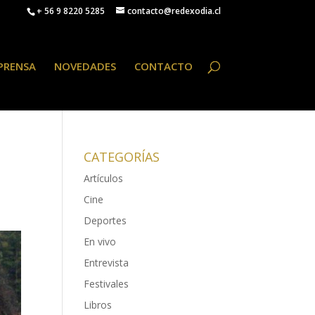
+ 56 9 8220 5285
contacto@redexodia.cl
PRENSA
NOVEDADES
CONTACTO
CATEGORÍAS
Artículos
Cine
Deportes
En vivo
Entrevista
Festivales
Libros