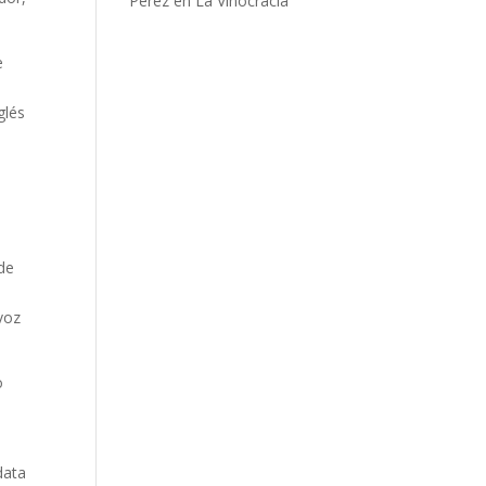
Pérez en La Vinocracia
e
glés
 de
voz
o
data