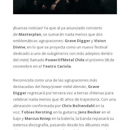
¡Buenas noticias! Ya que al ya anunciado concierto
de
Masterplan
, se sumarán nada menos que dos
emblemáticas agrupaciones:
Grave Digger
y
Vision
Divine
, en lo que se proyecta como un nuevo festival
dedicado a uno de subgéneros con más adeptos dentro
del
metal
, llamado
PowerOfMetal Chile
el próximo 08 de
noviembre en el
Teatro Cariola
.
Reconocida como una de las agrupaciones más
destacadas del
heavy/power metal
alemán,
Grave
Digger
regresará por tercera vez a tierras chilenas para
celebrar nada menos que 45 años de trayectoria. Con una
alineación conformada por
Chris Boltendahl
en la
voz;
Tobias Kersting
en la guitarra;
Jens Becker
en el
bajo y
Marcus Kniep
en la batería, la banda repasará su
extensa discografía, pasando desde los álbumes más