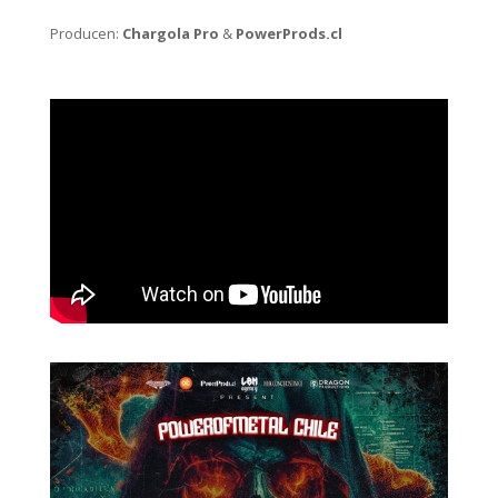
Producen:
Chargola Pro
&
PowerProds.cl