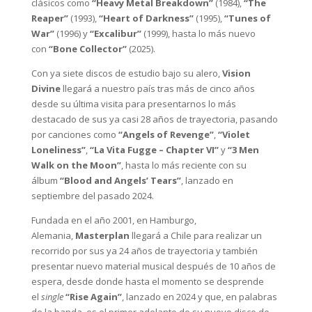
clásicos como
“Heavy Metal Breakdown”
(1984),
“The
Reaper”
(1993),
“Heart of Darkness”
(1995),
“Tunes of
War”
(1996) y
“Excalibur”
(1999), hasta lo más nuevo
con
“Bone Collector”
(2025).
Con ya siete discos de estudio bajo su alero,
Vision
Divine
llegará a nuestro país tras más de cinco años
desde su última visita para presentarnos lo más
destacado de sus ya casi 28 años de trayectoria, pasando
por canciones como
“Angels of Revenge”
,
“Violet
Loneliness”
,
“La Vita Fugge – Chapter VI”
y
“3 Men
Walk on the Moon”
, hasta lo más reciente con su
álbum
“Blood and Angels’ Tears”
, lanzado en
septiembre del pasado 2024.
Fundada en el año 2001, en Hamburgo,
Alemania,
Masterplan
llegará a Chile para realizar un
recorrido por sus ya 24 años de trayectoria y también
presentar nuevo material musical después de 10 años de
espera, desde donde hasta el momento se desprende
el
single
“Rise Again”
, lanzado en 2024 y que, en palabras
de la banda, es el primer adelanto de su nuevo disco de