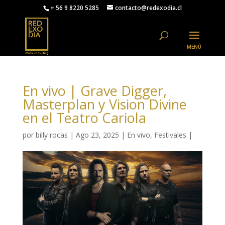
+ 56 9 8220 5285
contacto@redexodia.cl
En vivo | Grave Digger,
Masterplan y Vision Divine
en el Teatro Cariola
por
billy rocas
|
Ago 23, 2025
|
En vivo
,
Festivales
|