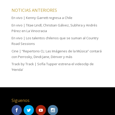
NOTICIAS ANTERIORES
En vivo | Kenny Garrett regresa a Chile
En vivo | Titae Lindl, Christian Gálvez, Subhira y Andrés
Pérez en La Vinocracia
En vivo | Los talentos chilenos que se suman al Country
Road Sessions
Cine | “Repertorio CL: Las Imágenes de la Música” contará
con Perrosky, Dindi Jane, Dënver y más
Track by Track | Sofía Tupper estrena el videoclip de
‘Herida’
Siguenos