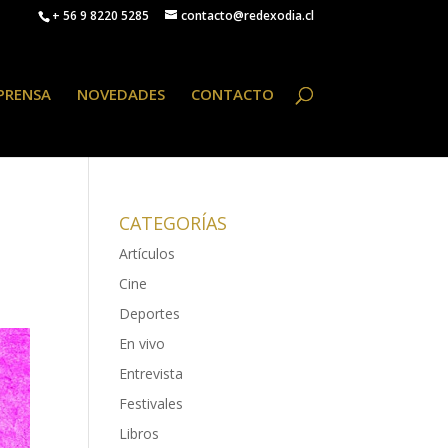
+ 56 9 8220 5285
contacto@redexodia.cl
PRENSA
NOVEDADES
CONTACTO
,
CATEGORÍAS
Artículos
Cine
Deportes
En vivo
Entrevista
Festivales
Libros