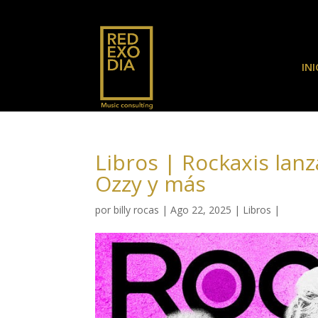
INI
Libros | Rockaxis lan
Ozzy y más
por
billy rocas
|
Ago 22, 2025
|
Libros
|