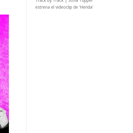
Track by Track | Sofía Tupper
estrena el videoclip de ‘Herida’