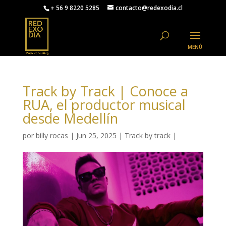
+ 56 9 8220 5285
contacto@redexodia.cl
Track by Track | Conoce a
RUA, el productor musical
desde Medellín
por
billy rocas
|
Jun 25, 2025
|
Track by track
|