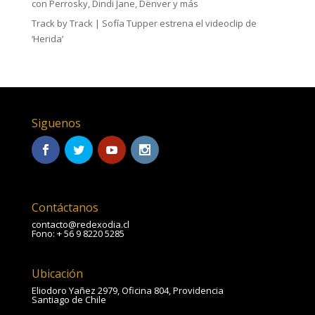
con Perrosky, Dindi Jane, Dënver y más
Track by Track | Sofía Tupper estrena el videoclip de
‘Herida’
Siguenos
Contáctanos
contacto@redexodia.cl
Fono: + 56 9 8220 5285
Ubicación
Eliodoro Yañez 2979, Oficina 804, Providencia
Santiago de Chile