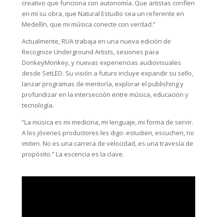
creativo que funciona con autonomía. Que artistas confíen
en mí su obra, que Natural Estudio sea un referente en
Medellín, que mi música conecte con verdad.”
Actualmente, RUA trabaja en una nueva edición de
Recognize Underground Artists, sesiones para
DonkeyMonkey, y nuevas experiencias audiovisuales
desde SetLED. Su visión a futuro incluye expandir su sello,
lanzar programas de mentoría, explorar el publishing y
profundizar en la intersección entre música, educación y
tecnología.
“La música es mi medicina, mi lenguaje, mi forma de servir.
A los jóvenes productores les digo: estudien, escuchen, no
imiten. No es una carrera de velocidad, es una travesía de
propósito.” La escencia es la clave.