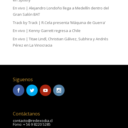
En vivo | Alejandro Londoño llega a Medellín dentro del
Gran Salón BAT
Track by Track | R.Cela presenta ‘Máquina de Guerra’
En vivo | Kenny Garrett regresa a Chile
En vivo | Titae Lindl, Christian Gálvez, Subhira y Andrés
Pérez en La Vinocracia
Siguenos
Contáctanos
contacto@redexodia.cl
Fono: + 56 9 8220 5285