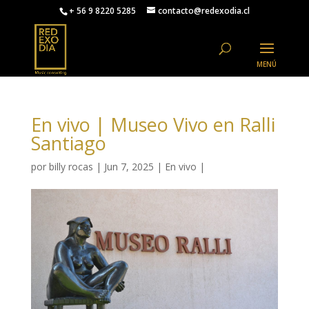
+ 56 9 8220 5285
contacto@redexodia.cl
En vivo | Museo Vivo en Ralli
Santiago
por
billy rocas
|
Jun 7, 2025
|
En vivo
|