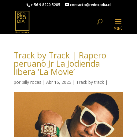
+ 56 9 8220 5285
contacto@redexodia.cl
Track by Track | Rapero
peruano Jr La Jodienda
libera ‘La Movie’
por
billy rocas
|
Abr 16, 2025
|
Track by track
|