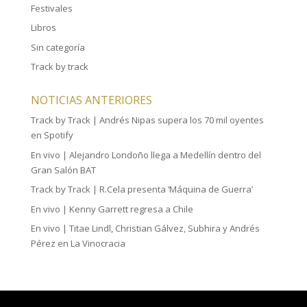
Festivales
Libros
Sin categoría
Track by track
NOTICIAS ANTERIORES
Track by Track | Andrés Nipas supera los 70 mil oyentes
en Spotify
En vivo | Alejandro Londoño llega a Medellín dentro del
Gran Salón BAT
Track by Track | R.Cela presenta ‘Máquina de Guerra’
En vivo | Kenny Garrett regresa a Chile
En vivo | Titae Lindl, Christian Gálvez, Subhira y Andrés
Pérez en La Vinocracia