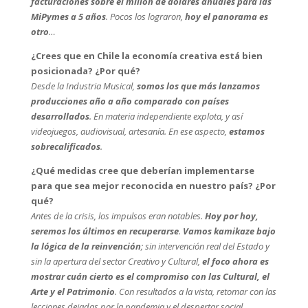
facturaciones sobre el millón de dólares anuales para las
MiPymes a 5 años
. Pocos los lograron,
hoy el panorama es
otro
…
¿Crees que en Chile la economía creativa está bien
posicionada? ¿Por qué?
Desde la Industria Musical,
somos los que más lanzamos
producciones año a año comparado con países
desarrollados
. En materia independiente explota, y así
videojuegos, audiovisual, artesanía. En ese aspecto,
estamos
sobrecalificados
.
¿Qué medidas cree que deberían implementarse
para que sea mejor reconocida en nuestro país? ¿Por
qué?
Antes de la crisis, los impulsos eran notables.
Hoy por hoy,
seremos los últimos en recuperarse
.
Vamos kamikaze bajo
la lógica de la reinvención
; sin intervención real del Estado y
sin la apertura del sector Creativo y Cultural,
el foco ahora es
mostrar cuán cierto es el compromiso con las Cultural, el
Arte y el Patrimonio
. Con resultados a la vista, retomar con las
lecciones dejadas por la pandemia y el despertar social.