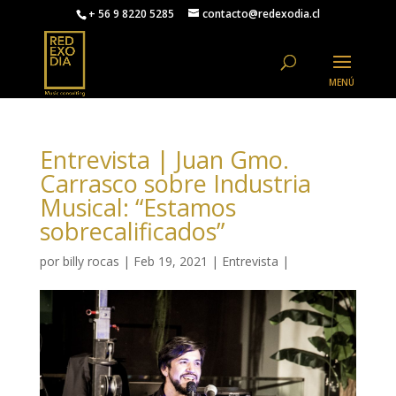
+ 56 9 8220 5285
contacto@redexodia.cl
Entrevista | Juan Gmo.
Carrasco sobre Industria
Musical: “Estamos
sobrecalificados”
por
billy rocas
|
Feb 19, 2021
|
Entrevista
|