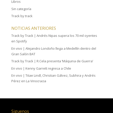
Libros
Sin categoría
Track by track
NOTICIAS ANTERIORES
Track by Track | Andrés Nipas supera los 70 mil oyentes
en Spotify
En vivo | Alejandro Londoño llega a Medellín dentro del
Gran Salón BAT
Track by Track | R.Cela presenta ‘Máquina de Guerra’
En vivo | Kenny Garrett regresa a Chile
En vivo | Titae Lindl, Christian Gálvez, Subhira y Andrés
Pérez en La Vinocracia
Siguenos