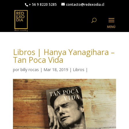
+ 56 9 8220 5285
contacto@redexodia.cl
Libros | Hanya Yanagihara –
Tan Poca Vida
por
billy rocas
|
Mar 18, 2019
|
Libros
|